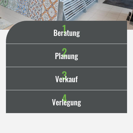
1
Beratung
2
Planung
3
Verkauf
4
Verlegung